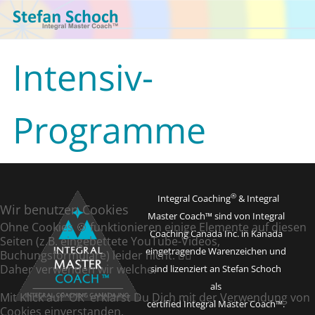
Intensiv-
Programme
®
Integral Coaching
& Integral
Wir benutzen Cookies
Master Coach™ sind von Integral
Ohne Cookies 🍪 funktionieren einige Elemente auf diesen
Coaching Canada Inc. in Kanada
Seiten (z.B. eingebettete YouTube-Videos,
eingetragende Warenzeichen und
Buchungsformulare) leider nicht. 🤷‍♂️
Daher verwenden wir welche.
sind lizenziert an Stefan Schoch
als
Mit Klick auf 'OK' erklärst Du Dich mit der Verwendung von
certified Integral Master Coach
™.
Cookies einverstanden.